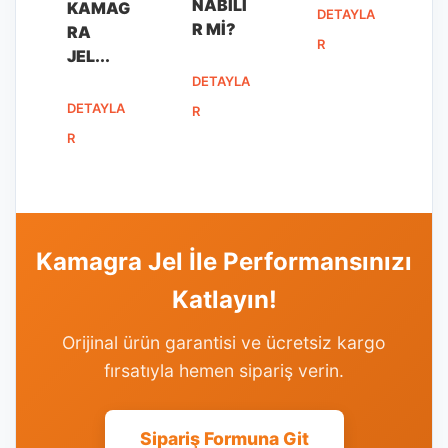
NABILI
KAMAG
DETAYLA
R MI?
RA
R
JEL...
DETAYLA
DETAYLA
R
R
Kamagra Jel İle Performansınızı
Katlayın!
Orijinal ürün garantisi ve ücretsiz kargo
fırsatıyla hemen sipariş verin.
Sipariş Formuna Git