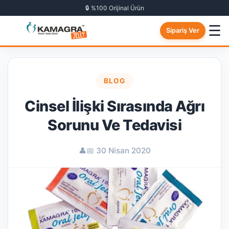
🔒 %100 Orijinal Ürün
☰
Sipariş Ver
BLOG
Cinsel İlişki Sırasında Ağrı
Sorunu Ve Tedavisi
👤
📅 30 Nisan 2020