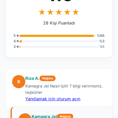
★★★★★
28 Kişi Puanladı
5★
%96
4★
%3
3★
%1
Rıza A.
Mağaza
R
Kamagra Jel Nasıl İçilir ? bilgi verirmsniz,
teşkürler
Yanıtlamak için oturum açın
Kamagra Jel
Mağaza