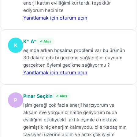
enerji kattın evliliğimi kurtardı. teşekkür
ediyorum hepinize
Yanıtlamak için oturum açın
K* A*
✔ Alıcı
K
eşimde erken boşalma problemi var bu ürünün
30 dakika gibi bi gecikme sağladığını duydum
gerçekten öylemi gecikme sağlıyormu ?
Yanıtlamak için oturum açın
Pınar Seçkin
✔ Alıcı
P
işim gereği çok fazla enerji harcıyorum ve
akşam eve yorgun bi halde geliyorum buda
evliliğimi etkiliycekti artık eşimle o noktaya
gelmiştik hiç enerjim kalmıyodu. bi arkadaşımın
tavsiyesi üzerine aldım ve artık çok iyiyim