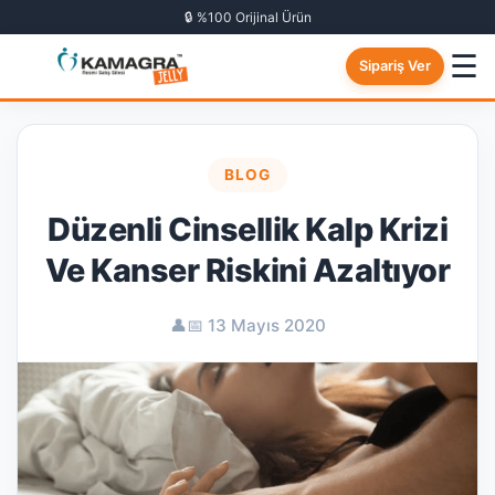
🔒 %100 Orijinal Ürün
☰
Sipariş Ver
BLOG
Düzenli Cinsellik Kalp Krizi
Ve Kanser Riskini Azaltıyor
👤
📅 13 Mayıs 2020