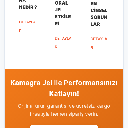
RA
ORAL
EN
NEDIR ?
JEL
CINSEL
ETKILE
SORUN
DETAYLA
RI
LAR
R
DETAYLA
DETAYLA
R
R
Kamagra Jel İle Performansınızı
Katlayın!
Orijinal ürün garantisi ve ücretsiz kargo
fırsatıyla hemen sipariş verin.