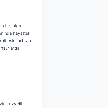
n biri olan
yanında hayattaki
alitesini artıran
 unsurlarda
izin kuvvetli