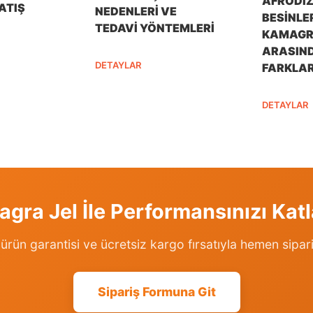
AFRODI
ATIŞ
NEDENLERI VE
BESINLER
TEDAVI YÖNTEMLERI
KAMAGR
ARASIN
DETAYLAR
FARKLAR.
DETAYLAR
gra Jel İle Performansınızı Katl
l ürün garantisi ve ücretsiz kargo fırsatıyla hemen sipari
Sipariş Formuna Git