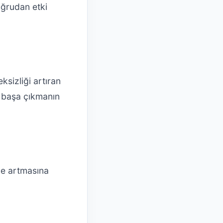
oğrudan etki
ksizliği artıran
a başa çıkmanın
ede artmasına