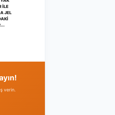
ZYAK
 ILE
A JEL
DAKI
..
ayın!
ş verin.