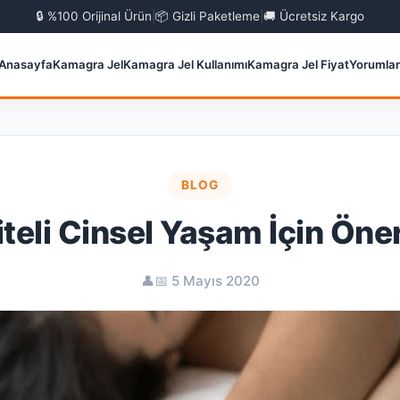
🔒 %100 Orijinal Ürün
|
📦 Gizli Paketleme
|
🚚 Ücretsiz Kargo
Anasayfa
Kamagra Jel
Kamagra Jel Kullanımı
Kamagra Jel Fiyat
Yorumlar
BLOG
iteli Cinsel Yaşam İçin Öner
👤
📅 5 Mayıs 2020