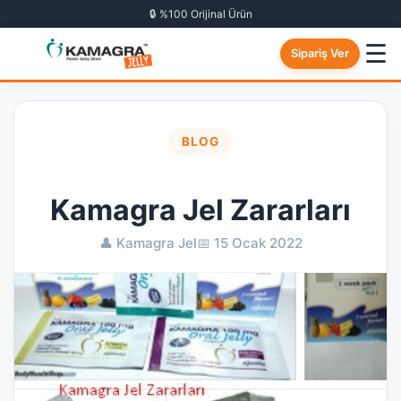
🔒 %100 Orijinal Ürün
☰
Sipariş Ver
BLOG
Kamagra Jel Zararları
👤 Kamagra Jel
📅 15 Ocak 2022