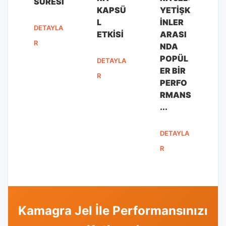
SÜRESI
KAPSÜ
YETIŞK
L
INLER
DETAYLA
ETKISI
ARASI
R
NDA
POPÜL
DETAYLA
ER BIR
R
PERFO
RMANS
...
DETAYLA
R
Kamagra Jel İle Performansınızı