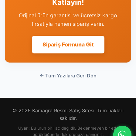
Katlayın!
Orijinal ürün garantisi ve ücretsiz kargo
fırsatıyla hemen sipariş verin.
Sipariş Formuna Git
← Tüm Yazılara Geri Dön
© 2026 Kamagra Resmi Satış Sitesi. Tüm hakları
saklıdır.
Uyarı: Bu ürün bir ilaç değildir. Beklenmeyen bir etki
görüldüğünde doktorunuza danışınız.