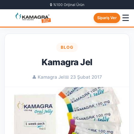
🔒 %100 Orijinal Ürün
☰
Sipariş Ver
BLOG
Kamagra Jel
👤 Kamagra Jel
📅 23 Şubat 2017