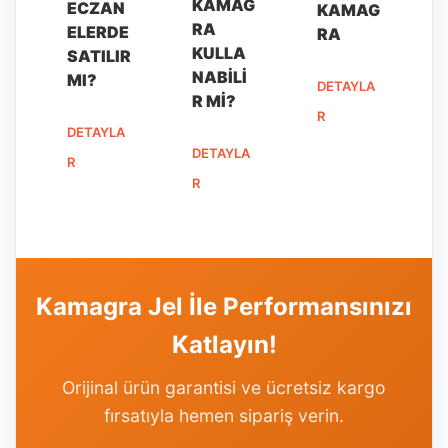
KAMAG
ECZAN
KAMAG
RA
ELERDE
RA
KULLA
SATILIR
NABILI
MI?
DETAYLA
R MI?
R
DETAYLA
DETAYLA
R
R
Kamagra Jel İle Performansınızı
Katlayın!
Orijinal ürün garantisi ve ücretsiz kargo
fırsatıyla hemen sipariş verin.