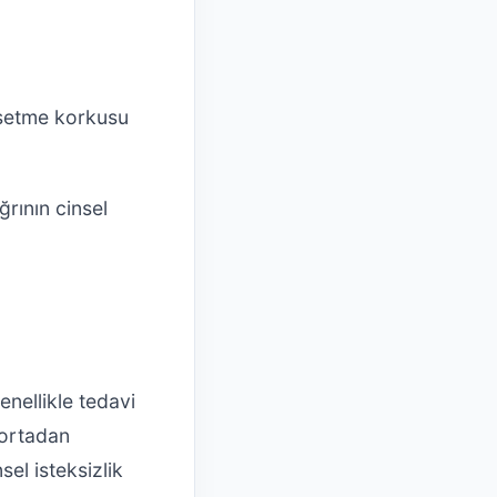
ssetme korkusu
rının cinsel
enellikle tedavi
 ortadan
sel isteksizlik