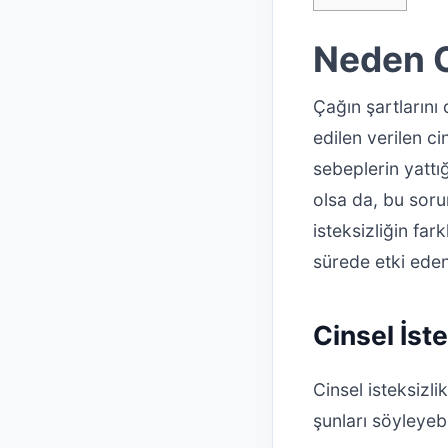
Neden C
Çağın şartlarını
edilen verilen ci
sebeplerin yattığ
olsa da, bu soru
isteksizliğin far
sürede etki eden
Cinsel İst
Cinsel isteksizl
şunları söyleyebil