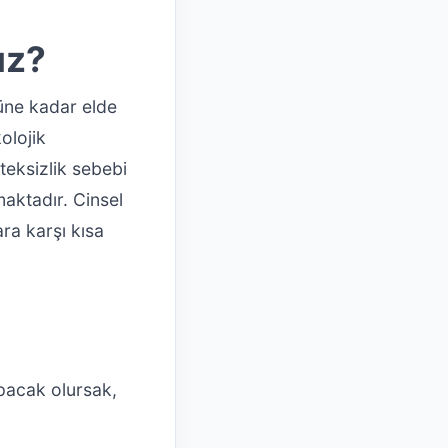
uz?
güne kadar elde
olojik
steksizlik sebebi
aktadır. Cinsel
ra karşı kısa
apacak olursak,