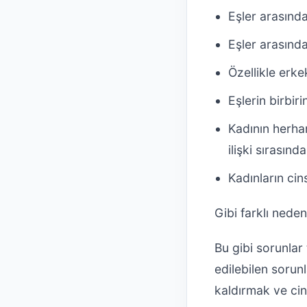
Eşler arasınd
Eşler arasındak
Özellikle erk
Eşlerin birbi
Kadının herha
ilişki sırasın
Kadınların ci
Gibi farklı neden
Bu gibi sorunlar 
edilebilen sorun
kaldırmak ve cins