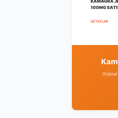
KAMAGRA J
100MG SATI
DETAYLAR
Kama
Orijina