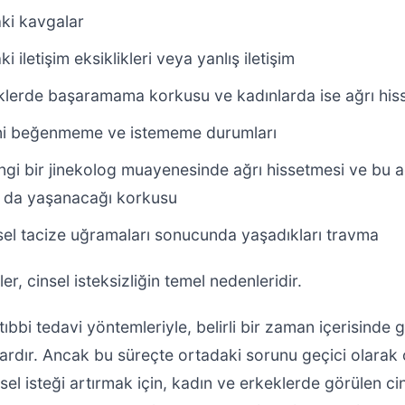
aki kavgalar
i iletişim eksiklikleri veya yanlış iletişim
eklerde başaramama korkusu ve kadınlarda ise ağrı hi
rini beğenmeme ve istememe durumları
ngi bir jinekolog muayenesinde ağrı hissetmesi ve bu ağ
da da yaşanacağı korkusu
nsel tacize uğramaları sonucunda yaşadıkları travma
ler, cinsel isteksizliğin temel nedenleridir.
tıbbi tedavi yöntemleriyle, belirli bir zaman içerisinde g
lardır. Ancak bu süreçte ortadaki sorunu geçici olarak
el isteği artırmak için, kadın ve erkeklerde görülen cin