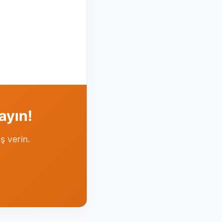
ayın!
ş verin.