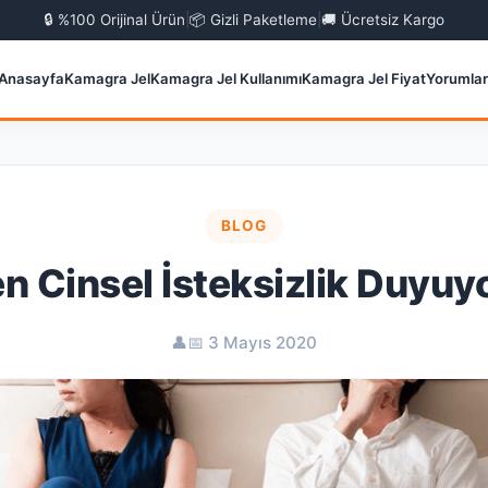
🔒 %100 Orijinal Ürün
|
📦 Gizli Paketleme
|
🚚 Ücretsiz Kargo
Anasayfa
Kamagra Jel
Kamagra Jel Kullanımı
Kamagra Jel Fiyat
Yorumlar
BLOG
n Cinsel İsteksizlik Duyuy
👤
📅 3 Mayıs 2020