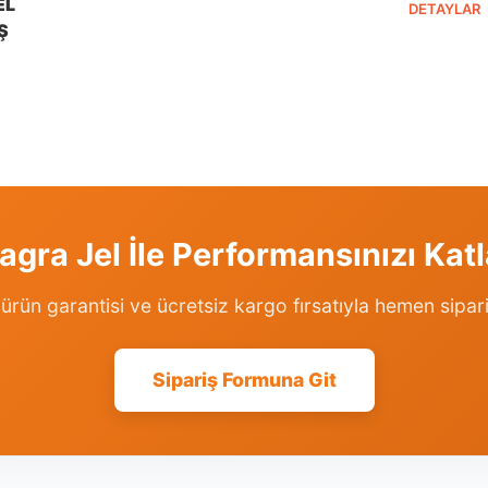
EL
DETAYLAR
Ş
gra Jel İle Performansınızı Katl
l ürün garantisi ve ücretsiz kargo fırsatıyla hemen sipari
Sipariş Formuna Git