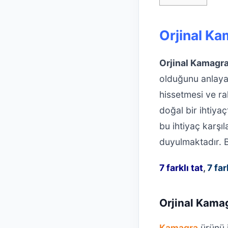
Orjinal K
Orjinal Kamagra
olduğunu anlayabi
hissetmesi ve ra
doğal bir ihtiya
bu ihtiyaç karş
duyulmaktadır.
7 farklı tat
,
7 far
Orjinal Kama
Kamagra
ürünü i