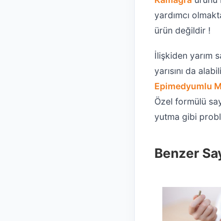
yardımcı olmakt
ürün değildir !
İlişkiden yarım 
yarısını da alabi
Epimedyumlu 
Özel formülü say
yutma gibi prob
Benzer Say