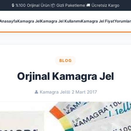
🔒 %100 Orijinal Ürün
|
📦 Gizli Paketleme
|
🚚 Ücretsiz Kargo
Anasayfa
Kamagra Jel
Kamagra Jel Kullanımı
Kamagra Jel Fiyat
Yorumlar
BLOG
Orjinal Kamagra Jel
👤 Kamagra Jel
📅 2 Mart 2017