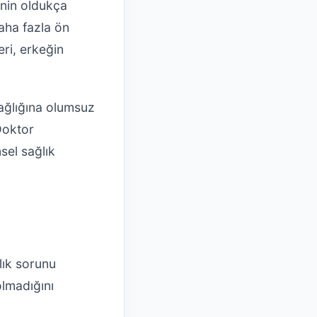
inin oldukça
aha fazla ön
ri, erkeğin
sağlığına olumsuz
Doktor
nsel sağlık
lık sorunu
olmadığını