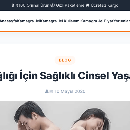
🔒 %100 Orijinal Ürün
|
📦 Gizli Paketleme
|
🚚 Ücretsiz Kargo
Anasayfa
Kamagra Jel
Kamagra Jel Kullanımı
Kamagra Jel Fiyat
Yorumlar
BLOG
lığı İçin Sağlıklı Cinsel Ya
👤
📅 10 Mayıs 2020