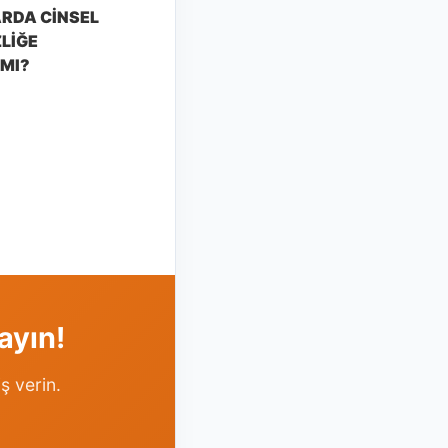
RDA CINSEL
ZLIĞE
 MI?
ayın!
ş verin.