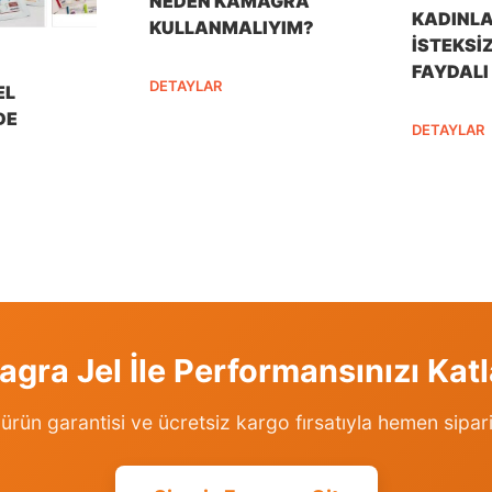
NEDEN KAMAGRA
KADINLA
KULLANMALIYIM?
İSTEKSI
FAYDALI
DETAYLAR
EL
DE
DETAYLAR
gra Jel İle Performansınızı Katl
l ürün garantisi ve ücretsiz kargo fırsatıyla hemen sipari