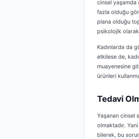
cinsel yaşamda g
fazla olduğu gör
plana olduğu top
psikolojik olara
Kadınlarda da gö
etkilese de, kad
muayenesine git
ürünleri kullanm
Tedavi Ol
Yaşanan cinsel s
olmaktadır. Yani 
bilerek, bu soru