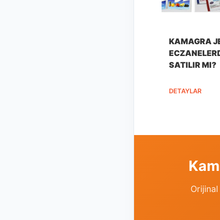
KAMAGRA J
ECZANELER
SATILIR MI?
DETAYLAR
Kama
Orijina