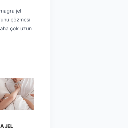
amagra jel
orunu çözmesi
 daha çok uzun
A JEL